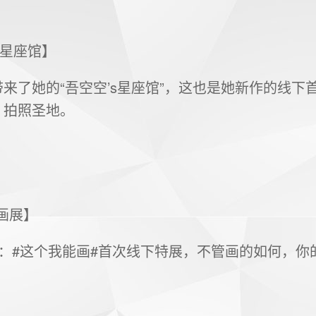
の星座馆】
来了她的“吾空空’s星座馆”，这也是她新作的线下
、拍照圣地。
能画展】
年：#这个我能画#首次线下特展，不管画的如何，你