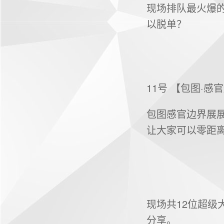
现场排队最火爆
以脱单？
11号 【包图·感
包图感官边界展
让大家可以零距
现场共12位超级
分享。