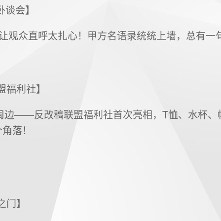
甲方卧谈会】
谈会”让观众直呼太扎心！甲方名语录统统上墙，总有一
联盟福利社】
新周边——反改稿联盟福利社首次亮相，T恤、水杯
个角落！
问之门】