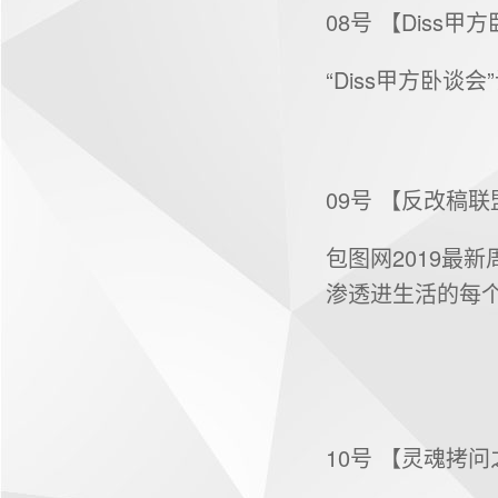
08号 【Diss
“Diss甲方卧
09号 【反改稿
包图网2019最
渗透进生活的每
10号 【灵魂拷