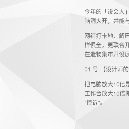
今年的「设会人
脑洞大开，并能
网红打卡地、解
样俱全。更联合
在造物集市开设
01 号 【设计师
把电脑放大10
工作台放大10倍
“控诉”。