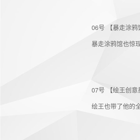
06号 【暴走涂
暴走涂鸦馆也惊
07号 【绘王创
绘王也带了他的