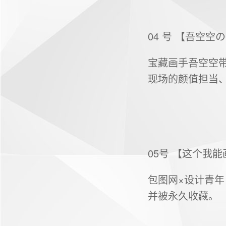
04 号 【吾空空
宝藏画手吾空空带
现场的颜值担当
05号 【这个我
包图网×设计青
并被永久收藏。